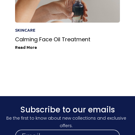
SKINCARE
Calming Face Oil Treatment
Read More
Subscribe to our emails
Be the first to know about new collections and exclusive
offers.