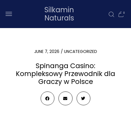
Silkamin
0
Naturals
JUNE 7, 2026
/
UNCATEGORIZED
Spinanga Casino:
Kompleksowy Przewodnik dla
Graczy w Polsce