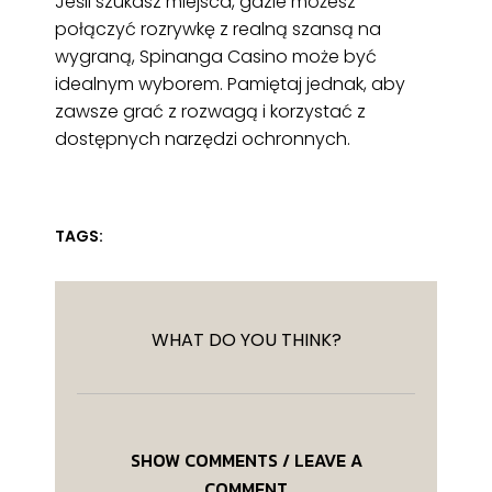
Jeśli szukasz miejsca, gdzie możesz
połączyć rozrywkę z realną szansą na
wygraną, Spinanga Casino może być
idealnym wyborem. Pamiętaj jednak, aby
zawsze grać z rozwagą i korzystać z
dostępnych narzędzi ochronnych.
TAGS:
WHAT DO YOU THINK?
SHOW COMMENTS / LEAVE A
COMMENT