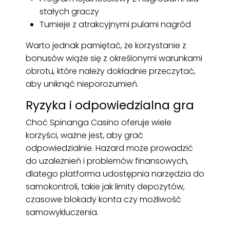
stałych graczy
Turnieje z atrakcyjnymi pulami nagród
Warto jednak pamiętać, że korzystanie z
bonusów wiąże się z określonymi warunkami
obrotu, które należy dokładnie przeczytać,
aby uniknąć nieporozumień.
Ryzyka i odpowiedzialna gra
Choć Spinanga Casino oferuje wiele
korzyści, ważne jest, aby grać
odpowiedzialnie. Hazard może prowadzić
do uzależnień i problemów finansowych,
dlatego platforma udostępnia narzędzia do
samokontroli, takie jak limity depozytów,
czasowe blokady konta czy możliwość
samowykluczenia.