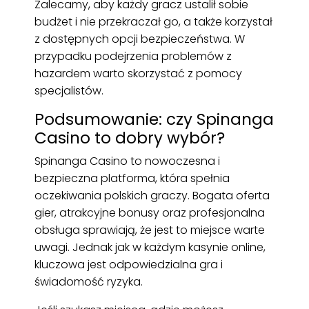
Zalecamy, aby każdy gracz ustalił sobie
budżet i nie przekraczał go, a także korzystał
z dostępnych opcji bezpieczeństwa. W
przypadku podejrzenia problemów z
hazardem warto skorzystać z pomocy
specjalistów.
Podsumowanie: czy Spinanga
Casino to dobry wybór?
Spinanga Casino to nowoczesna i
bezpieczna platforma, która spełnia
oczekiwania polskich graczy. Bogata oferta
gier, atrakcyjne bonusy oraz profesjonalna
obsługa sprawiają, że jest to miejsce warte
uwagi. Jednak jak w każdym kasynie online,
kluczowa jest odpowiedzialna gra i
świadomość ryzyka.