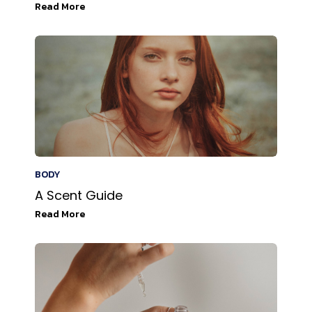
Read More
BODY
A Scent Guide
Read More