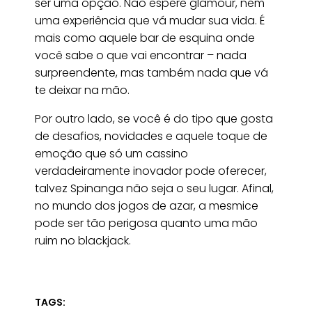
ser uma opção. Não espere glamour, nem
uma experiência que vá mudar sua vida. É
mais como aquele bar de esquina onde
você sabe o que vai encontrar – nada
surpreendente, mas também nada que vá
te deixar na mão.
Por outro lado, se você é do tipo que gosta
de desafios, novidades e aquele toque de
emoção que só um cassino
verdadeiramente inovador pode oferecer,
talvez Spinanga não seja o seu lugar. Afinal,
no mundo dos jogos de azar, a mesmice
pode ser tão perigosa quanto uma mão
ruim no blackjack.
TAGS: