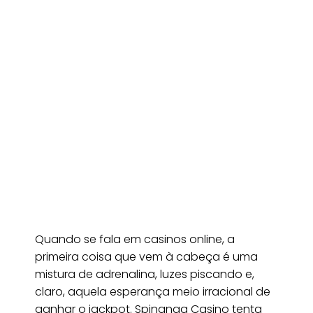
Quando se fala em casinos online, a
primeira coisa que vem à cabeça é uma
mistura de adrenalina, luzes piscando e,
claro, aquela esperança meio irracional de
ganhar o jackpot. Spinanga Casino tenta