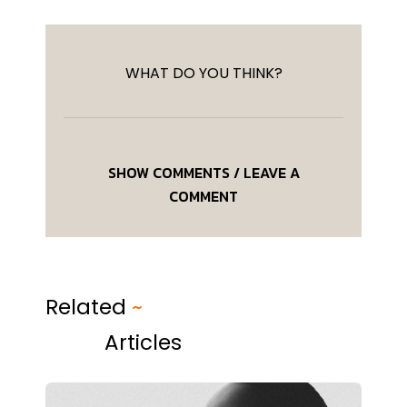
WHAT DO YOU THINK?
SHOW COMMENTS / LEAVE A
COMMENT
Related
~
Articles