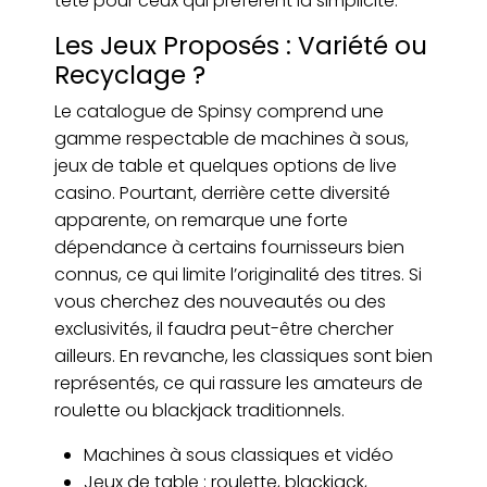
tête pour ceux qui préfèrent la simplicité.
Les Jeux Proposés : Variété ou
Recyclage ?
Le catalogue de Spinsy comprend une
gamme respectable de machines à sous,
jeux de table et quelques options de live
casino. Pourtant, derrière cette diversité
apparente, on remarque une forte
dépendance à certains fournisseurs bien
connus, ce qui limite l’originalité des titres. Si
vous cherchez des nouveautés ou des
exclusivités, il faudra peut-être chercher
ailleurs. En revanche, les classiques sont bien
représentés, ce qui rassure les amateurs de
roulette ou blackjack traditionnels.
Machines à sous classiques et vidéo
Jeux de table : roulette, blackjack,