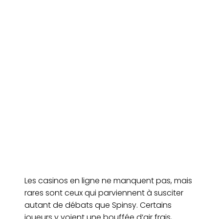
Les casinos en ligne ne manquent pas, mais
rares sont ceux qui parviennent à susciter
autant de débats que Spinsy. Certains
joueurs y voient une bouffée d’air frais,