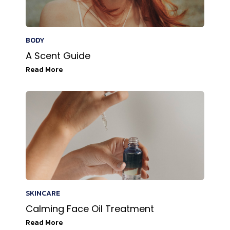
BODY
A Scent Guide
Read More
SKINCARE
Calming Face Oil Treatment
Read More