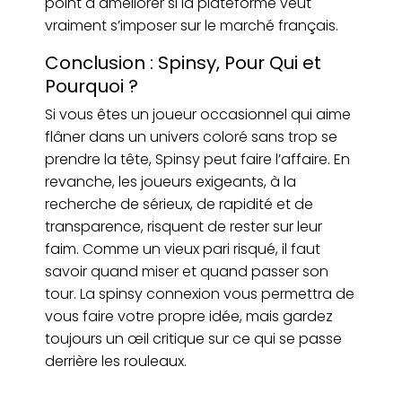
point à améliorer si la plateforme veut
vraiment s’imposer sur le marché français.
Conclusion : Spinsy, Pour Qui et
Pourquoi ?
Si vous êtes un joueur occasionnel qui aime
flâner dans un univers coloré sans trop se
prendre la tête, Spinsy peut faire l’affaire. En
revanche, les joueurs exigeants, à la
recherche de sérieux, de rapidité et de
transparence, risquent de rester sur leur
faim. Comme un vieux pari risqué, il faut
savoir quand miser et quand passer son
tour. La
spinsy connexion
vous permettra de
vous faire votre propre idée, mais gardez
toujours un œil critique sur ce qui se passe
derrière les rouleaux.