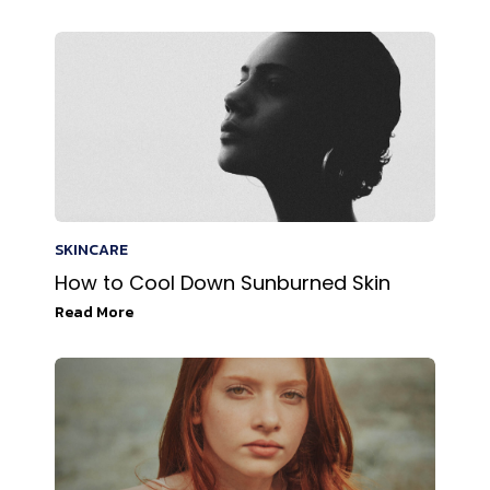
SKINCARE
How to Cool Down Sunburned Skin
Read More