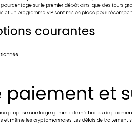
 pourcentage sur le premier dépôt ainsi que des tours gra
 et un programme VIP sont mis en place pour récompenser
tions courantes
ctionnée
paiement et su
 Casino propose une large gamme de méthodes de paiement s
res et même les cryptomonnaies. Les délais de traitement s