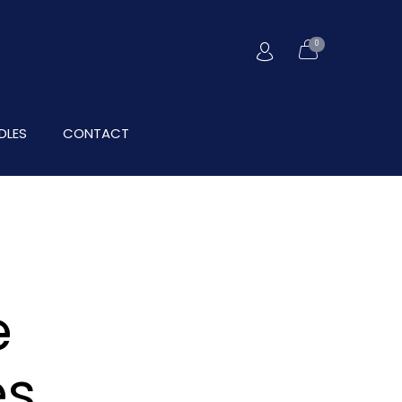
0
DLES
CONTACT
e
es