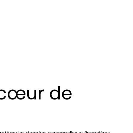
u cœur de