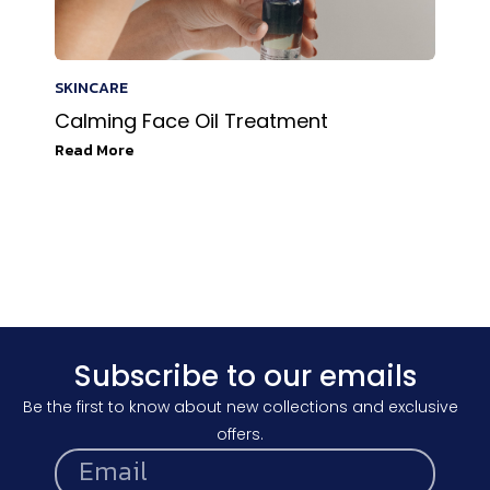
SKINCARE
Calming Face Oil Treatment
Read More
Subscribe to our emails
Be the first to know about new collections and exclusive
offers.