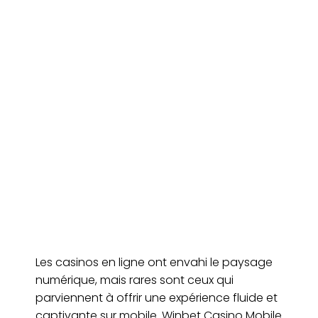
Les casinos en ligne ont envahi le paysage
numérique, mais rares sont ceux qui
parviennent à offrir une expérience fluide et
captivante sur mobile. Winbet Casino Mobile