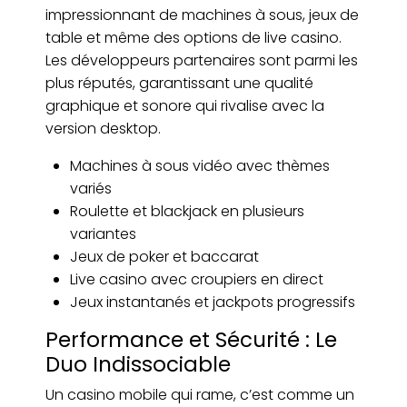
impressionnant de machines à sous, jeux de
table et même des options de live casino.
Les développeurs partenaires sont parmi les
plus réputés, garantissant une qualité
graphique et sonore qui rivalise avec la
version desktop.
Machines à sous vidéo avec thèmes
variés
Roulette et blackjack en plusieurs
variantes
Jeux de poker et baccarat
Live casino avec croupiers en direct
Jeux instantanés et jackpots progressifs
Performance et Sécurité : Le
Duo Indissociable
Un casino mobile qui rame, c’est comme un