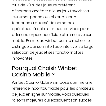
plus de 70 % des joueurs préfèrent
désormais accéder à leurs jeux favoris via
leur smartphone ou tablette. Cette
tendance a poussé de nombreux
opérateurs à optimiser leurs services pour
offrir une expérience fluide et immersive sur
mobile. Parmi eux,
winbet casino mobile
se
distingue par son interface intuitive, sa large
sélection de jeux et ses fonctionnalités
innovantes.
Pourquoi Choisir Winbet
Casino Mobile ?
Winbet Casino Mobile s’impose comme une
référence incontournable pour les amateurs
de jeux en ligne sur mobile. Voici quelques
raisons majeures qui expliquent son succès :