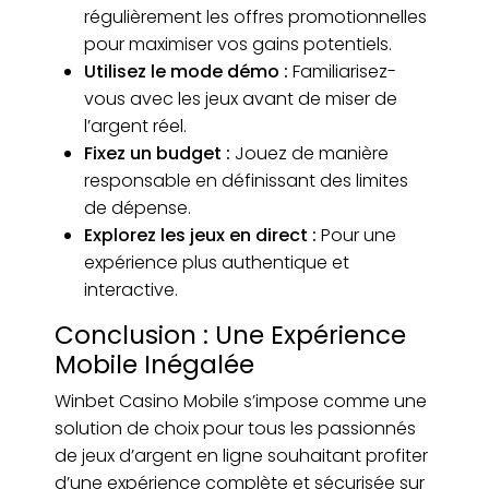
régulièrement les offres promotionnelles
pour maximiser vos gains potentiels.
Utilisez le mode démo :
Familiarisez-
vous avec les jeux avant de miser de
l’argent réel.
Fixez un budget :
Jouez de manière
responsable en définissant des limites
de dépense.
Explorez les jeux en direct :
Pour une
expérience plus authentique et
interactive.
Conclusion : Une Expérience
Mobile Inégalée
Winbet Casino Mobile s’impose comme une
solution de choix pour tous les passionnés
de jeux d’argent en ligne souhaitant profiter
d’une expérience complète et sécurisée sur