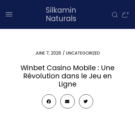
Silkamin
0
Naturals
JUNE 7, 2026
/
UNCATEGORIZED
Winbet Casino Mobile : Une
Révolution dans le Jeu en
Ligne