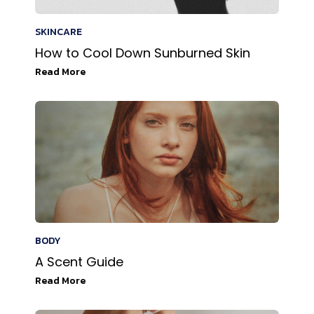
SKINCARE
How to Cool Down Sunburned Skin
Read More
BODY
A Scent Guide
Read More